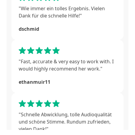
"Wie immer ein tolles Ergebnis. Vielen
Dank für die schnelle Hilfe!"
Imagefilm
dschmid
Werbung
Voice Over
Blog
E-Learning
Audio
Guide
"Fast, accurate & very easy to work with. I
Englisch
would highly recommend her work."
ethanmuir11
Impressum
Datenschutzerklärung
© 2025 Madeleine Brandes. Alle Rechte vorbehalten.
"Schnelle Abwicklung, tolle Audioqualität
und schöne Stimme. Rundum zufrieden,
vielen Dank!"