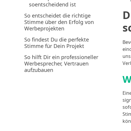
soentscheidend ist
D
So entscheidet die richtige
Stimme über den Erfolg von
s
Werbeprojekten
So findest Du die perfekte
Bev
Stimme für Dein Projekt
ein
uns
So hilft Dir ein professioneller
Werbesprecher, Vertrauen
Ver
aufzubauen
W
Ein
sig
sof
Sti
kön