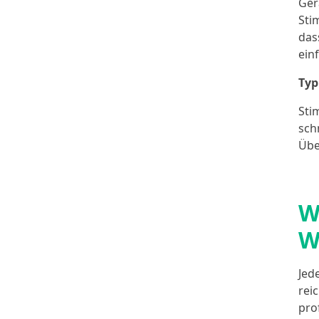
Ger
Sti
das
ein
Typ
Sti
sch
Übe
W
W
Jed
rei
pro