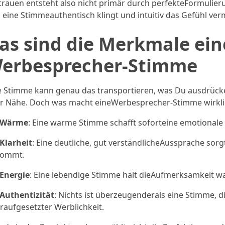
trauen entsteht also nicht primär durch perfekteFormulier
l eine Stimmeauthentisch klingt und intuitiv das Gefühl verm
as sind die Merkmale ei
erbesprecher-Stimme
e Stimme kann genau das transportieren, was Du ausdrücke
r Nähe. Doch was macht eineWerbesprecher-Stimme wirkl
Wärme
: Eine warme Stimme schafft soforteine emotionale
Klarheit
: Eine deutliche, gut verständlicheAussprache so
kommt.
Energie
: Eine lebendige Stimme hält dieAufmerksamkeit w
Authentizität
: Nichts ist überzeugenderals eine Stimme, di
raufgesetzter Werblichkeit.