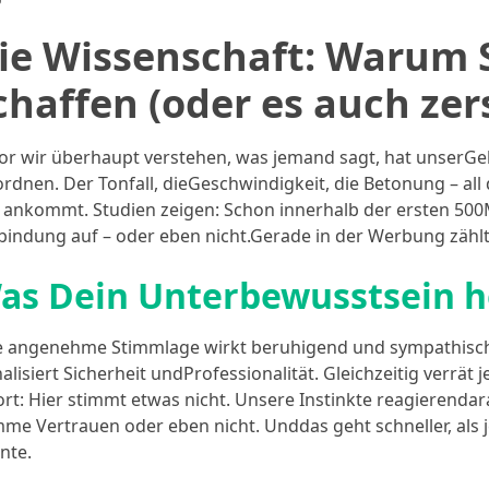
ie Wissenschaft: Warum
chaffen (oder es auch ze
or wir überhaupt verstehen, was jemand sagt, hat unserGeh
ordnen. Der Tonfall, dieGeschwindigkeit, die Betonung – all
 ankommt. Studien zeigen: Schon innerhalb der ersten 500
bindung auf – oder eben nicht.Gerade in der Werbung zählt
as Dein Unterbewusstsein hö
e angenehme Stimmlage wirkt beruhigend und sympathisch
nalisiert Sicherheit undProfessionalität. Gleichzeitig verrät
ort: Hier stimmt etwas nicht. Unsere Instinkte reagierend
mme Vertrauen oder eben nicht. Unddas geht schneller, al
nte.