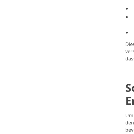
Die
ver
das
S
E
Um 
den
bev