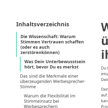
W
Inhaltsverzeichnis
ü
Die Wissenschaft: Warum
Stimmen Vertrauen schaffen
(oder es auch
i
zerstörenkönnen)
Was Dein Unterbewusstsein
hört, bevor Du es merkst
Du 
int
Das sind die Merkmale einer
Dei
überzeugenden Werbesprecher-
Stimme
Den
auf
Warum die Flexibilität im
Stimmeinsatz bei
kan
Werbesprechern
Proj