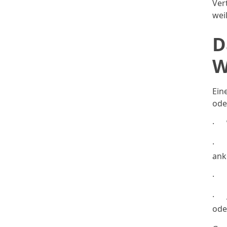
Ver
wei
D
W
Ein
ode
·
·
an
·
·
ode