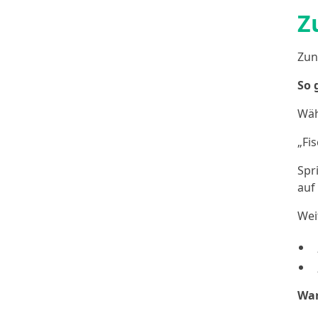
Z
Zun
So 
Wäh
„Fis
Spr
auf
Wei
War