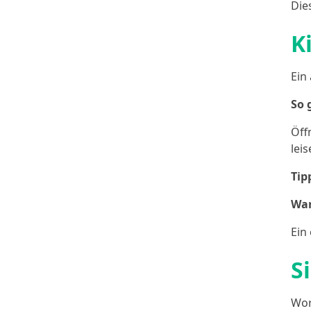
Die
K
Ein
So 
Öff
lei
Tip
War
Ein
S
Wor