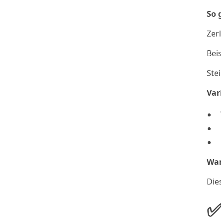
So 
Zer
Bei
Ste
Var
War
Die
✅