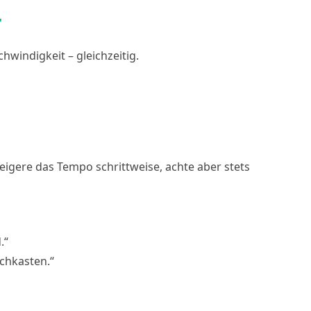
r
windigkeit – gleichzeitig.
Steigere das Tempo schrittweise, achte aber stets
.“
chkasten.“