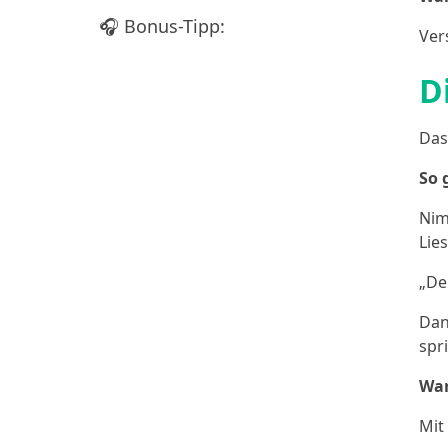
🎧 Bonus-Tipp:
Ver
D
Das
So 
Nim
Lie
„De
Dan
spr
War
Mit