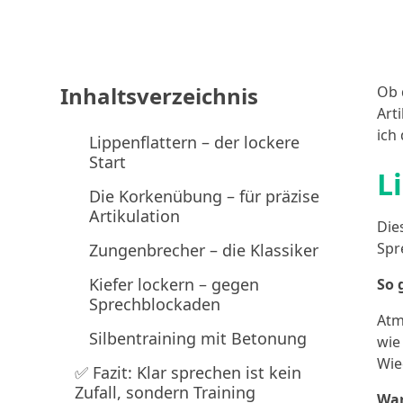
Inhaltsverzeichnis
Ob 
Art
ich
Lippenflattern – der lockere
Start
L
Die Korkenübung – für präzise
Artikulation
Die
Spr
Zungenbrecher – die Klassiker
Kiefer lockern – gegen
So 
Sprechblockaden
Atm
Silbentraining mit Betonung
wie
Wie
✅ Fazit: Klar sprechen ist kein
Zufall, sondern Training
War